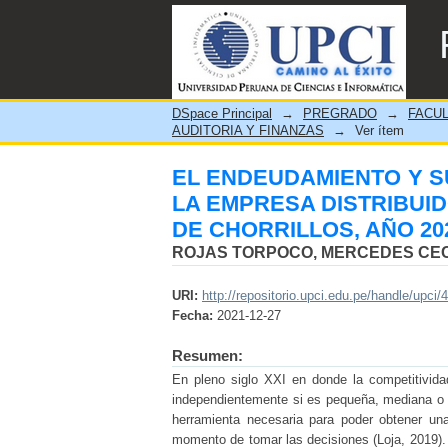
EL ENDEUDAMIENTO 
DISTRIBUIDORA PACI, S.R
DSpace Principal
→
PREGRADO
→
FACUL
AUDITORIA Y FINANZAS
→
Ver ítem
EL ENDEUDAMIENTO Y SU
LA EMPRESA DISTRIBUIDOR
DE CHORRILLOS, AÑO 20
ROJAS TORPOCO, MERCEDES CEC
URI:
http://repositorio.upci.edu.pe/handle/upci/
Fecha:
2021-12-27
Resumen:
En pleno siglo XXI en donde la competitivid
independientemente si es pequeña, mediana o g
herramienta necesaria para poder obtener una
momento de tomar las decisiones (Loja, 2019)