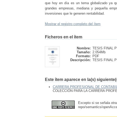
que hoy en día es un tema globalizado ya qu
grandes empresas, mediana y pequeña empres
inversiones que le generen rentabilidad.
Mostrar el registro completo del ítem
Ficheros en el ítem
Nombre:
TESIS FINAL 
Tamaño:
2.054Mb
Formato:
PDF
Descripción:
TESIS FINAL 
Este ítem aparece en la(s) siguiente
CARRERA PROFESIONAL DE CONTABIL
COLECCIÓN PARA LA CARRERA PROFES
Excepto si se señala otra
repo/semantics/openAcc