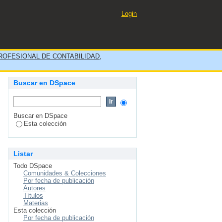
IDAD DE LA EMPRESA
Login
S, AÑO 2020”
OFESIONAL DE CONTABILIDAD,
Buscar en DSpace
Buscar en DSpace
Esta colección
Listar
Todo DSpace
Comunidades & Colecciones
Por fecha de publicación
Autores
Títulos
Materias
Esta colección
Por fecha de publicación