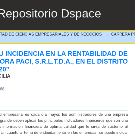
Y SU INCIDENCIA EN LA RENTABIL
Repositorio Dspace
.L.T.D.A., EN EL DISTRITO DE CHORRILLO
TAD DE CIENCIAS EMPRESARIALES Y DE NEGOCIOS
→
CARRERA PR
 INCIDENCIA EN LA RENTABILIDAD DE
A PACI, S.R.L.T.D.A., EN EL DISTRITO
20”
ILIA
488
ad empresarial es cada día mayor, los administradores de una empresa
rande deben aplicar los principales indicadores financieros que son una
 información financiera de óptima calidad que le sirva de sustento al
. En cuanto al tema de endeudamiento en las empresas, se puede indicar