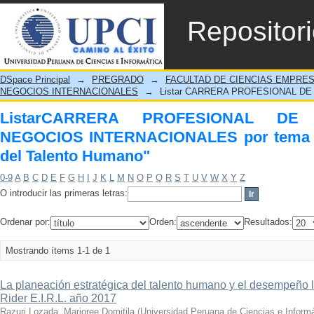
ListarCARRERA PROFESIONAL DE ADMI
Repositor
tema "Planeación Estratégica del Talento
DSpace Principal
→
PREGRADO
→
FACULTAD DE CIENCIAS EMPRE
NEGOCIOS INTERNACIONALES
→
Listar CARRERA PROFESIONAL DE
ListarCARRERA PROFESIONAL DE
NEGOCIOS INTERNACIONALES por tema "Pl
del Talento Humano"
0-9
A
B
C
D
E
F
G
H
I
J
K
L
M
N
O
P
Q
R
S
T
U
V
W
X
Y
Z
O introducir las primeras letras:
Ordenar por:
Orden:
Resultados:
Mostrando ítems 1-1 de 1
La planeación estratégica del talento humano y el desempeño
Rider E.I.R.L. año 2017
Razuri Lozada, Marjoree Domitila
(
Universidad Peruana de Ciencias e Informa