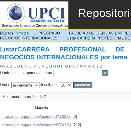
ListarCARRERA PROFESIONAL DE ADMI
Repositor
tema
DSpace Principal
→
PREGRADO
→
FACULTAD DE CIENCIAS EMPRE
NEGOCIOS INTERNACIONALES
→
Listar CARRERA PROFESIONAL DE
ListarCARRERA PROFESIONAL DE
NEGOCIOS INTERNACIONALES por tema
0-9
A
B
C
D
E
F
G
H
I
J
K
L
M
N
O
P
Q
R
S
T
U
V
W
X
Y
Z
O introducir las primeras letras:
Orden:
Resultados:
Mostrando ítems 1-2 de 2
Materia
https://purl.org/pe-repo/ocde/ford#5.02.00
[9]
https://purl.org/pe-repo/ocde/ford#5.02.04
[212]