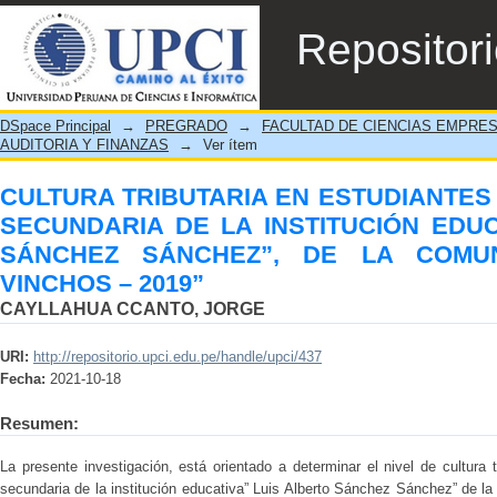
CULTURA TRIBUTARIA EN ESTUDIANT
Repositor
INSTITUCIÓN EDUCATIVA “LUIS ALBE
OCCOLLO, VINCHOS – 2019”
DSpace Principal
→
PREGRADO
→
FACULTAD DE CIENCIAS EMPRE
AUDITORIA Y FINANZAS
→
Ver ítem
CULTURA TRIBUTARIA EN ESTUDIANTES 
SECUNDARIA DE LA INSTITUCIÓN EDUC
SÁNCHEZ SÁNCHEZ”, DE LA COMU
VINCHOS – 2019”
CAYLLAHUA CCANTO, JORGE
URI:
http://repositorio.upci.edu.pe/handle/upci/437
Fecha:
2021-10-18
Resumen:
La presente investigación, está orientado a determinar el nivel de cultura t
secundaria de la institución educativa” Luis Alberto Sánchez Sánchez” de la