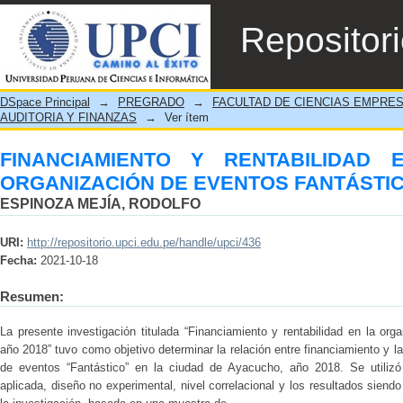
FINANCIAMIENTO Y RENTABILIDAD E
Repositor
FANTÁSTICO AYACUCHO, 2018
DSpace Principal
→
PREGRADO
→
FACULTAD DE CIENCIAS EMPRE
AUDITORIA Y FINANZAS
→
Ver ítem
FINANCIAMIENTO Y RENTABILIDAD
ORGANIZACIÓN DE EVENTOS FANTÁSTIC
ESPINOZA MEJÍA, RODOLFO
URI:
http://repositorio.upci.edu.pe/handle/upci/436
Fecha:
2021-10-18
Resumen:
La presente investigación titulada “Financiamiento y rentabilidad en la or
año 2018” tuvo como objetivo determinar la relación entre financiamiento y l
de eventos “Fantástico” en la ciudad de Ayacucho, año 2018. Se utilizó 
aplicada, diseño no experimental, nivel correlacional y los resultados siend