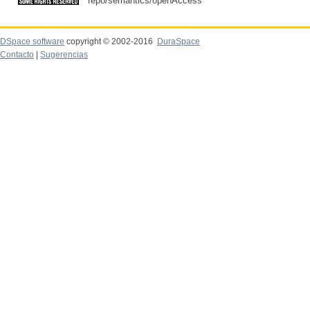
repo/semantics/openAccess
DSpace software
copyright © 2002-2016
DuraSpace
Contacto
|
Sugerencias