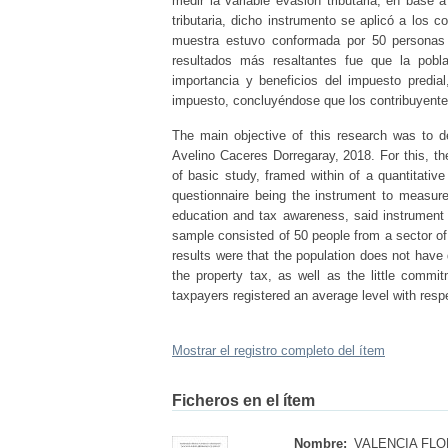
medir la variable evasión tributaria, en base a
tributaria, dicho instrumento se aplicó a los 
muestra estuvo conformada por 50 personas 
resultados más resaltantes fue que la pobl
importancia y beneficios del impuesto predi
impuesto, concluyéndose que los contribuyentes 
The main objective of this research was to de
Avelino Caceres Dorregaray, 2018. For this, th
of basic study, framed within of a quantitativ
questionnaire being the instrument to measure
education and tax awareness, said instrument I
sample consisted of 50 people from a sector of
results were that the population does not have 
the property tax, as well as the little comm
taxpayers registered an average level with resp
Mostrar el registro completo del ítem
Ficheros en el ítem
Nombre:
VALENCIA FLOR