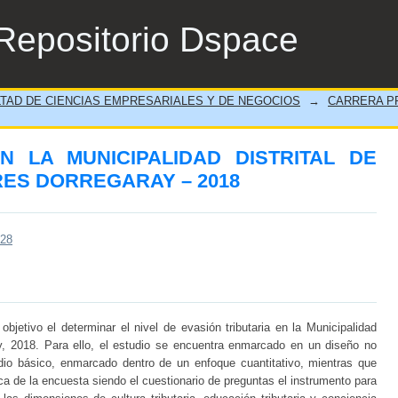
N LA MUNICIPALIDAD DISTRITAL DE A
Repositorio Dspace
TAD DE CIENCIAS EMPRESARIALES Y DE NEGOCIOS
→
CARRERA PR
N LA MUNICIPALIDAD DISTRITAL DE
ES DORREGARAY – 2018
428
objetivo el determinar el nivel de evasión tributaria en la Municipalidad
ay, 2018. Para ello, el estudio se encuentra enmarcado en un diseño no
udio básico, enmarcado dentro de un enfoque cuantitativo, mientras que
ca de la encuesta siendo el cuestionario de preguntas el instrumento para