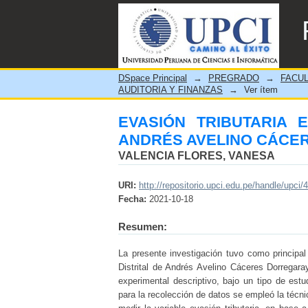
EVASIÓN TRIBUTARIA E
DORREGARAY – 2018
DSpace Principal
→
PREGRADO
→
FACUL
AUDITORIA Y FINANZAS
→
Ver ítem
EVASIÓN TRIBUTARIA E
ANDRÉS AVELINO CÁCER
VALENCIA FLORES, VANESA
URI:
http://repositorio.upci.edu.pe/handle/upci/
Fecha:
2021-10-18
Resumen:
La presente investigación tuvo como principal 
Distrital de Andrés Avelino Cáceres Dorregar
experimental descriptivo, bajo un tipo de est
para la recolección de datos se empleó la técni