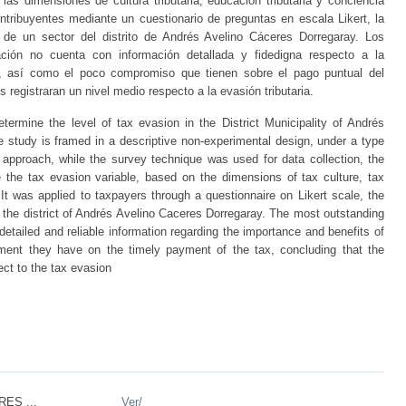
 las dimensiones de cultura tributaria, educación tributaria y conciencia
contribuyentes mediante un cuestionario de preguntas en escala Likert, la
de un sector del distrito de Andrés Avelino Cáceres Dorregaray. Los
ación no cuenta con información detallada y fidedigna respecto a la
al, así como el poco compromiso que tienen sobre el pago puntual del
registraran un nivel medio respecto a la evasión tributaria.
termine the level of tax evasion in the District Municipality of Andrés
e study is framed in a descriptive non-experimental design, under a type
e approach, while the survey technique was used for data collection, the
 the tax evasion variable, based on the dimensions of tax culture, tax
t was applied to taxpayers through a questionnaire on Likert scale, the
 the district of Andrés Avelino Caceres Dorregaray. The most outstanding
detailed and reliable information regarding the importance and benefits of
itment they have on the timely payment of the tax, concluding that the
ect to the tax evasion
ES ...
Ver/