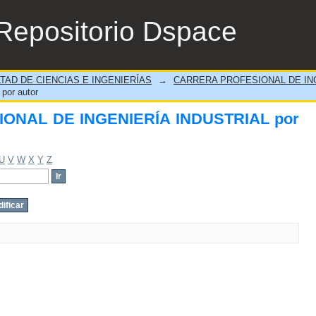
ONAL DE INGENIERÍA INDUSTRIAL por au
Repositorio Dspace
TAD DE CIENCIAS E INGENIERÍAS
→
CARRERA PROFESIONAL DE ING
or autor
IONAL DE INGENIERÍA INDUSTRIAL por
U
V
W
X
Y
Z