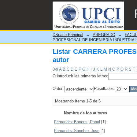
Listar CARRERA PROFESI
DSpace Principal
→
PREGRADO
→
FACUL
PROFESIONAL DE INGENIERÍA INDUSTRIAL p
Listar CARRERA PROFES
autor
0-9
A
B
C
D
E
F
G
H
I
J
K
L
M
N
O
P
Q
R
S
T
O introducir las primeras letras:
Orden:
Resultados:
Mostrando ítems 1-5 de 5
Nombre de los autores
Fernandez Bances, Ronal
[1]
Fernandez Sanchez Jose
[1]