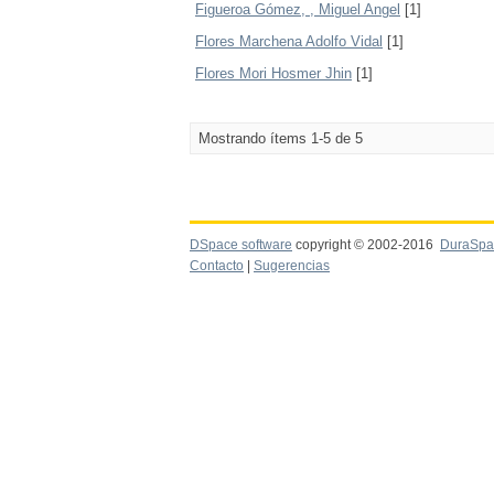
Figueroa Gómez, , Miguel Angel
[1]
Flores Marchena Adolfo Vidal
[1]
Flores Mori Hosmer Jhin
[1]
Mostrando ítems 1-5 de 5
DSpace software
copyright © 2002-2016
DuraSpa
Contacto
|
Sugerencias