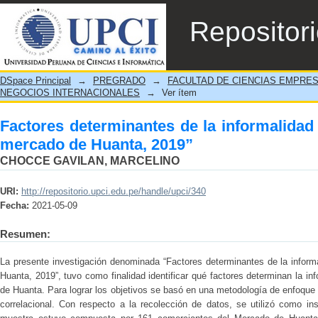
Factores determinantes de la informalidad
Repositor
DSpace Principal
→
PREGRADO
→
FACULTAD DE CIENCIAS EMPRE
NEGOCIOS INTERNACIONALES
→
Ver ítem
Factores determinantes de la informalidad
mercado de Huanta, 2019”
CHOCCE GAVILAN, MARCELINO
URI:
http://repositorio.upci.edu.pe/handle/upci/340
Fecha:
2021-05-09
Resumen:
La presente investigación denominada “Factores determinantes de la infor
Huanta, 2019”, tuvo como finalidad identificar qué factores determinan la i
de Huanta. Para lograr los objetivos se basó en una metodología de enfoque c
correlacional. Con respecto a la recolección de datos, se utilizó como i