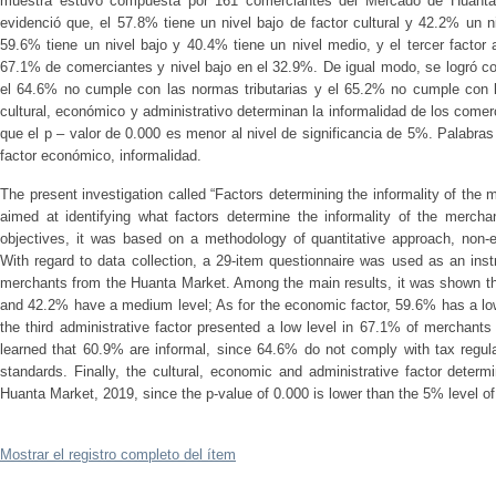
muestra estuvo compuesta por 161 comerciantes del Mercado de Huanta. 
evidenció que, el 57.8% tiene un nivel bajo de factor cultural y 42.2% un 
59.6% tiene un nivel bajo y 40.4% tiene un nivel medio, y el tercer factor 
67.1% de comerciantes y nivel bajo en el 32.9%. De igual modo, se logró c
el 64.6% no cumple con las normas tributarias y el 65.2% no cumple con l
cultural, económico y administrativo determinan la informalidad de los com
que el p – valor de 0.000 es menor al nivel de significancia de 5%. Palabras c
factor económico, informalidad.
The present investigation called “Factors determining the informality of the
aimed at identifying what factors determine the informality of the merch
objectives, it was based on a methodology of quantitative approach, non-ex
With regard to data collection, a 29-item questionnaire was used as an i
merchants from the Huanta Market. Among the main results, it was shown tha
and 42.2% have a medium level; As for the economic factor, 59.6% has a l
the third administrative factor presented a low level in 67.1% of merchants 
learned that 60.9% are informal, since 64.6% do not comply with tax regu
standards. Finally, the cultural, economic and administrative factor determ
Huanta Market, 2019, since the p-value of 0.000 is lower than the 5% level of
Mostrar el registro completo del ítem