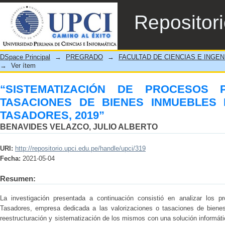
“SISTEMATIZACIÓN DE PROCESOS 
Repositor
INMUEBLES DE LA EMPRESA JBS TASADO
DSpace Principal
→
PREGRADO
→
FACULTAD DE CIENCIAS E INGEN
→
Ver ítem
“SISTEMATIZACIÓN DE PROCESOS
TASACIONES DE BIENES INMUEBLES
TASADORES, 2019”
BENAVIDES VELAZCO, JULIO ALBERTO
URI:
http://repositorio.upci.edu.pe/handle/upci/319
Fecha:
2021-05-04
Resumen:
La investigación presentada a continuación consistió en analizar los 
Tasadores, empresa dedicada a las valorizaciones o tasaciones de bien
reestructuración y sistematización de los mismos con una solución informát