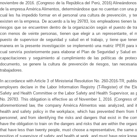
noviembre de 2016. (Congreso de la República del Perú, 2016) Alineándonos 
de la empresa América Alimentos, determinándose que no cuentan con una polí
cual les ha impedido formar en el personal una cultura de prevención, y ten
existen en la empresa. De acuerdo a la ley 29783, los empleadores tienen la 
riesgos que se encuentren dentro de la organización según el puesto de t
con menos de veinte personas, tienen que elegir a un representante, el 
puesto de supervisor de seguridad y salud en el trabajo, y tiene que ten
manera en la presente investigación se implementó una matriz IPER para ide
cual serviría posteriormente para elaborar el Plan de Seguridad y Salud en
capacitaciones y seguimiento al cumplimiento de las políticas de protecc
documento, se genere la cultura de prevención de riesgos, tan necesaria 
trabajadores.
In accordance with Article 3 of Ministerial Resolution No. 260-2016-TR, publis
employers declare in the Labor Information Registry (T-Register) of the El
Safety and Health Committee or the Labor Safety and Health Supervisor, as 
No. 29783. This obligation is effective as of November 1, 2016. (Congress of 
aforementioned law, the company América Alimentos was analyzed, and i
health and safety policy in the workplace, which has prevented them from f
personnel, and from identifying the risks and dangers that exist in the 
have the obligation to train on the dangers and risks that are within the orga
that have less than twenty people, must choose a representative, the same o
position of supervisor of safety and health at work, and must have prior knowl