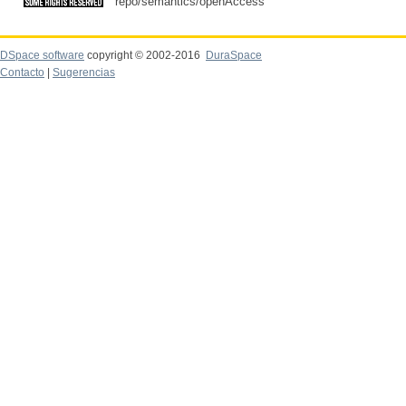
repo/semantics/openAccess
DSpace software
copyright © 2002-2016
DuraSpace
Contacto
|
Sugerencias