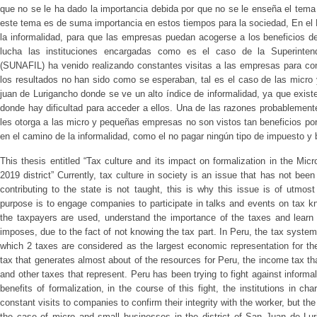
que no se le ha dado la importancia debida por que no se le enseña el tema d
este tema es de suma importancia en estos tiempos para la sociedad, En el 
la informalidad, para que las empresas puedan acogerse a los beneficios de
lucha las instituciones encargadas como es el caso de la Superintend
(SUNAFIL) ha venido realizando constantes visitas a las empresas para conf
los resultados no han sido como se esperaban, tal es el caso de las micro
juan de Lurigancho donde se ve un alto índice de informalidad, ya que existe
donde hay dificultad para acceder a ellos. Una de las razones probablement
les otorga a las micro y pequeñas empresas no son vistos tan beneficios por
en el camino de la informalidad, como el no pagar ningún tipo de impuesto y b
This thesis entitled “Tax culture and its impact on formalization in the Mi
2019 district” Currently, tax culture in society is an issue that has not be
contributing to the state is not taught, this is why this issue is of utmost
purpose is to engage companies to participate in talks and events on tax k
the taxpayers are used, understand the importance of the taxes and learn a
imposes, due to the fact of not knowing the tax part. In Peru, the tax system
which 2 taxes are considered as the largest economic representation for th
tax that generates almost about of the resources for Peru, the income tax th
and other taxes that represent. Peru has been trying to fight against informa
benefits of formalization, in the course of this fight, the institutions i
constant visits to companies to confirm their integrity with the worker, but t
the case of micro and small businesses in the district of San Juan de Luri