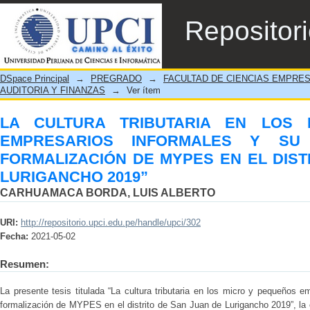
LA CULTURA TRIBUTARIA EN LOS MIC
Repositor
INCIDENCIA EN LA FORMALIZACIÓN
LURIGANCHO 2019”
DSpace Principal
→
PREGRADO
→
FACULTAD DE CIENCIAS EMPRE
AUDITORIA Y FINANZAS
→
Ver ítem
LA CULTURA TRIBUTARIA EN LOS
EMPRESARIOS INFORMALES Y SU 
FORMALIZACIÓN DE MYPES EN EL DIST
LURIGANCHO 2019”
CARHUAMACA BORDA, LUIS ALBERTO
URI:
http://repositorio.upci.edu.pe/handle/upci/302
Fecha:
2021-05-02
Resumen:
La presente tesis titulada “La cultura tributaria en los micro y pequeños e
formalización de MYPES en el distrito de San Juan de Lurigancho 2019”, la c