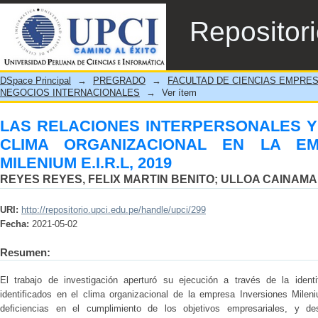
LAS RELACIONES INTERPERSONALES Y
Repositor
EN LA EMPRESA INVERSIONES MILENIUM E
DSpace Principal
→
PREGRADO
→
FACULTAD DE CIENCIAS EMPRE
NEGOCIOS INTERNACIONALES
→
Ver ítem
LAS RELACIONES INTERPERSONALES Y 
CLIMA ORGANIZACIONAL EN LA EM
MILENIUM E.I.R.L, 2019
REYES REYES, FELIX MARTIN BENITO
;
ULLOA CAINAMA
URI:
http://repositorio.upci.edu.pe/handle/upci/299
Fecha:
2021-05-02
Resumen:
El trabajo de investigación aperturó su ejecución a través de la identi
identificados en el clima organizacional de la empresa Inversiones Mile
deficiencias en el cumplimiento de los objetivos empresariales, y de