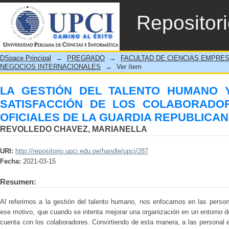
LA GESTIÓN DEL TALENTO HUMANO 
Repositor
COLABORADORES DEL CIRCULO DE OFIC
DSpace Principal
→
PREGRADO
→
FACULTAD DE CIENCIAS EMPRE
NEGOCIOS INTERNACIONALES
→
Ver ítem
LA GESTIÓN DEL TALENTO HUMANO 
SATISFACCIÓN DE LOS COLABORADO
OFICIALES DE LA GUARDIA REPUBLICAN
REVOLLEDO CHAVEZ, MARIANELLA
URI:
http://repositorio.upci.edu.pe/handle/upci/287
Fecha:
2021-03-15
Resumen:
Al referirnos a la gestión del talento humano, nos enfocamos en las pers
ese motivo, que cuando se intenta mejorar una organización en un entorno d
cuenta con los colaboradores. Convirtiendo de esta manera, a las personal 