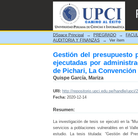
Gestión del presupuesto pú
directa en la Municipalidad
DSpace Principal
→
PREGRADO
→
FACUL
AUDITORIA Y FINANZAS
→
Ver ítem
Gestión del presupuesto p
ejecutadas por administrac
de Pichari, La Convención
Quispe García, Mariza
URI:
http://repositorio.upci.edu.pe/handle/upci/
Fecha:
2020-12-14
Resumen:
La investigación de tesis se ejecutó en la “M
servicios a poblaciones vulnerables en el Vall
estudio. La tesis titulada: “Gestión del Pr