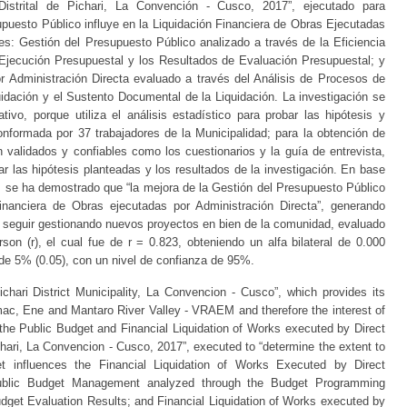
 Distrital de Pichari, La Convención - Cusco, 2017”, ejecutado para
upuesto Público influye en la Liquidación Financiera de Obras Ejecutadas
les: Gestión del Presupuesto Público analizado a través de la Eficiencia
Ejecución Presupuestal y los Resultados de Evaluación Presupuestal; y
r Administración Directa evaluado a través del Análisis de Procesos de
idación y el Sustento Documental de la Liquidación. La investigación se
ivo, porque utiliza el análisis estadístico para probar las hipótesis y
nformada por 37 trabajadores de la Municipalidad; para la obtención de
n validados y confiables como los cuestionarios y la guía de entrevista,
 las hipótesis planteadas y los resultados de la investigación. En base
n, se ha demostrado que “la mejora de la Gestión del Presupuesto Público
 Financiera de Obras ejecutadas por Administración Directa”, generando
 seguir gestionando nuevos proyectos en bien de la comunidad, evaluado
rson (r), el cual fue de r = 0.823, obteniendo un alfa bilateral de 0.000
́n de 5% (0.05), con un nivel de confianza de 95%.
chari District Municipality, La Convencion - Cusco”, which provides its
imac, Ene and Mantaro River Valley - VRAEM and therefore the interest of
 the Public Budget and Financial Liquidation of Works executed by Direct
ichari, La Convencion - Cusco, 2017”, executed to “determine the extent to
 influences the Financial Liquidation of Works Executed by Direct
 Public Budget Management analyzed through the Budget Programming
dget Evaluation Results; and Financial Liquidation of Works executed by