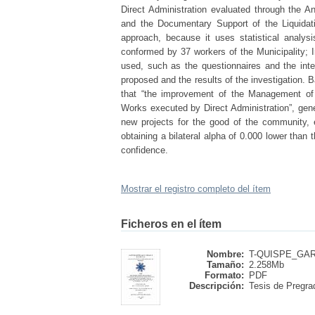
Direct Administration evaluated through the A
and the Documentary Support of the Liquidati
approach, because it uses statistical analys
conformed by 37 workers of the Municipality; In
used, such as the questionnaires and the inte
proposed and the results of the investigation. 
that “the improvement of the Management of t
Works executed by Direct Administration”, gen
new projects for the good of the community, e
obtaining a bilateral alpha of 0.000 lower than 
confidence.
Mostrar el registro completo del ítem
Ficheros en el ítem
Nombre:
T-QUISPE_GAR
Tamaño:
2.258Mb
Formato:
PDF
Descripción:
Tesis de Pregrad