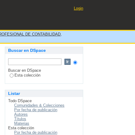
ecutadas por administración
Login
, 2017
OFESIONAL DE CONTABILIDAD,
Buscar en DSpace
Buscar en DSpace
Esta colección
Listar
Todo DSpace
Comunidades & Colecciones
Por fecha de publicación
Autores
Títulos
Materias
Esta colección
Por fecha de publicación