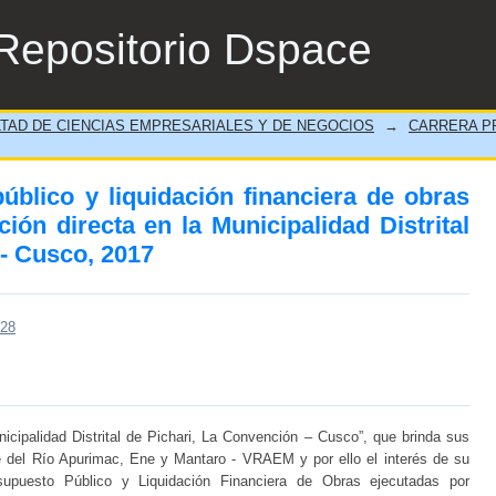
blico y liquidación financiera de obras ej
Repositorio Dspace
 Distrital de Pichari, La Convención - Cusco
TAD DE CIENCIAS EMPRESARIALES Y DE NEGOCIOS
→
CARRERA PR
úblico y liquidación financiera de obras
ión directa en la Municipalidad Distrital
 - Cusco, 2017
228
unicipalidad Distrital de Pichari, La Convención – Cusco”, que brinda sus
e del Río Apurimac, Ene y Mantaro - VRAEM y por ello el interés de su
esupuesto Público y Liquidación Financiera de Obras ejecutadas por