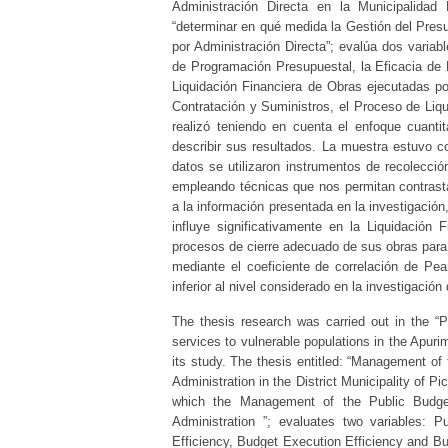
Administración Directa en la Municipalidad
“determinar en qué medida la Gestión del Pres
por Administración Directa”; evalúa dos variab
de Programación Presupuestal, la Eficacia de 
Liquidación Financiera de Obras ejecutadas po
Contratación y Suministros, el Proceso de Liqu
realizó teniendo en cuenta el enfoque cuantitat
describir sus resultados. La muestra estuvo co
datos se utilizaron instrumentos de recolecció
empleando técnicas que nos permitan contrastar
a la información presentada en la investigació
influye significativamente en la Liquidación
procesos de cierre adecuado de sus obras para
mediante el coeficiente de correlación de Pea
inferior al nivel considerado en la investigacio
The thesis research was carried out in the “Pi
services to vulnerable populations in the Apur
its study. The thesis entitled: “Management of
Administration in the District Municipality of P
which the Management of the Public Budget
Administration ”; evaluates two variables:
Efficiency, Budget Execution Efficiency and Bu