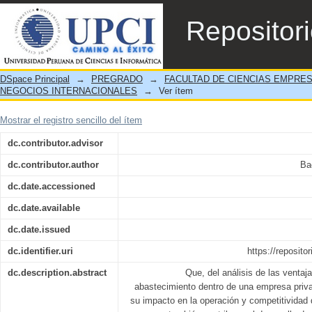
Las Ventajas y Desventajas del Sistema de
Repositor
DSpace Principal
→
PREGRADO
→
FACULTAD DE CIENCIAS EMPRE
NEGOCIOS INTERNACIONALES
→
Ver ítem
Mostrar el registro sencillo del ítem
dc.contributor.advisor
dc.contributor.author
Ba
dc.date.accessioned
dc.date.available
dc.date.issued
dc.identifier.uri
https://reposito
dc.description.abstract
Que, del análisis de las ventaj
abastecimiento dentro de una empresa priv
su impacto en la operación y competitividad 