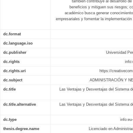
también contribuye al desarrollo d
beneficios y mitiguen sus riesgos; 
académico busca generar conocimiento ú
empresariales y fomentar la implementación
dc.format
dc.language.iso
dc.publisher
Universidad Per
dc.rights
info
dc.rights.uri
https://creativeco
dc.subject
ADMINISTRACIÓN Y N
dc.title
Las Ventajas y Desventajas del Sistema d
dc.title.alternative
Las Ventajas y Desventajas del Sistema d
dc.type
info:eu
thesis.degree.name
Licenciado en Administra