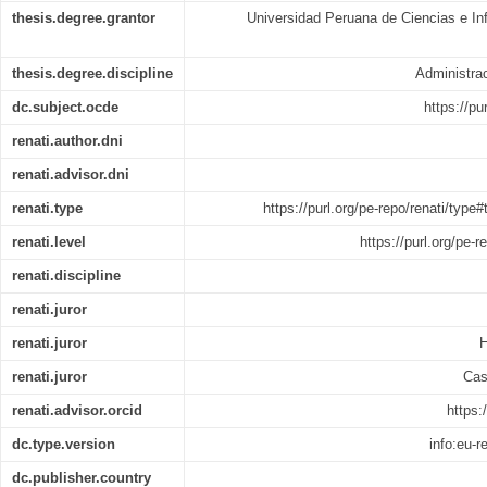
thesis.degree.grantor
Universidad Peruana de Ciencias e In
thesis.degree.discipline
Administra
dc.subject.ocde
https://pu
renati.author.dni
renati.advisor.dni
renati.type
https://purl.org/pe-repo/renati/type
renati.level
https://purl.org/pe-r
renati.discipline
renati.juror
renati.juror
H
renati.juror
Cas
renati.advisor.orcid
https:
dc.type.version
info:eu-
dc.publisher.country