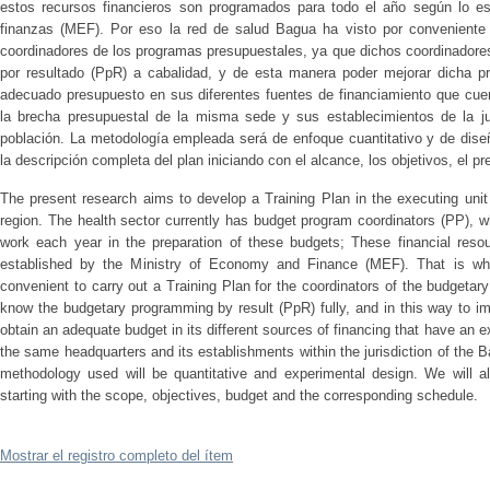
estos recursos financieros son programados para todo el año según lo es
finanzas (MEF). Por eso la red de salud Bagua ha visto por conveniente r
coordinadores de los programas presupuestales, ya que dichos coordinadore
por resultado (PpR) a cabalidad, y de esta manera poder mejorar dicha p
adecuado presupuesto en sus diferentes fuentes de financiamiento que cue
la brecha presupuestal de la misma sede y sus establecimientos de la ju
población. La metodología empleada será de enfoque cuantitativo y de dis
la descripción completa del plan iniciando con el alcance, los objetivos, el 
The present research aims to develop a Training Plan in the executing un
region. The health sector currently has budget program coordinators (PP), 
work each year in the preparation of these budgets; These financial reso
established by the Ministry of Economy and Finance (MEF). That is wh
convenient to carry out a Training Plan for the coordinators of the budgetar
know the budgetary programming by result (PpR) fully, and in this way to im
obtain an adequate budget in its different sources of financing that have an e
the same headquarters and its establishments within the jurisdiction of the 
methodology used will be quantitative and experimental design. We will als
starting with the scope, objectives, budget and the corresponding schedule.
Mostrar el registro completo del ítem