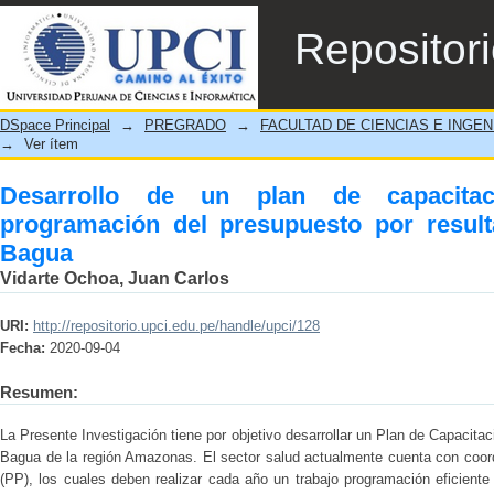
Desarrollo de un plan de capacitación 
Repositor
resultado de la red de salud Bagua
DSpace Principal
→
PREGRADO
→
FACULTAD DE CIENCIAS E INGEN
→
Ver ítem
Desarrollo de un plan de capacitac
programación del presupuesto por resul
Bagua
Vidarte Ochoa, Juan Carlos
URI:
http://repositorio.upci.edu.pe/handle/upci/128
Fecha:
2020-09-04
Resumen:
La Presente Investigación tiene por objetivo desarrollar un Plan de Capacitac
Bagua de la región Amazonas. El sector salud actualmente cuenta con coo
(PP), los cuales deben realizar cada año un trabajo programación eficiente