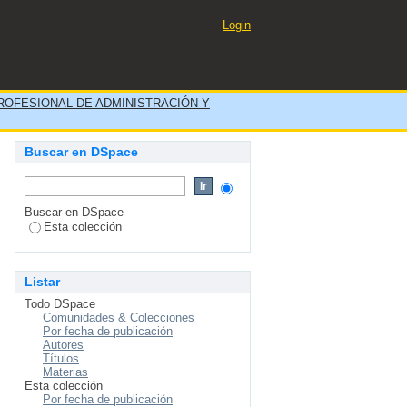
s menores o igual a ocho
Login
iolencia familiar y sexual,
ROFESIONAL DE ADMINISTRACIÓN Y
Buscar en DSpace
Buscar en DSpace
Esta colección
Listar
Todo DSpace
Comunidades & Colecciones
Por fecha de publicación
Autores
Títulos
Materias
Esta colección
Por fecha de publicación