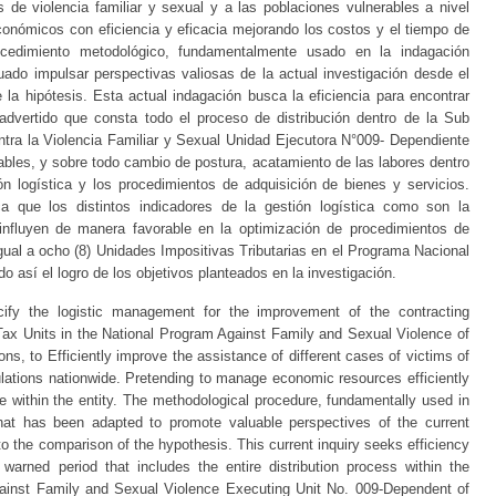
 de violencia familiar y sexual y a las poblaciones vulnerables a nivel
conómicos con eficiencia y eficacia mejorando los costos y el tiempo de
ocedimiento metodológico, fundamentalmente usado en la indagación
uado impulsar perspectivas valiosas de la actual investigación desde el
la hipótesis. Esta actual indagación busca la eficiencia para encontrar
 advertido que consta todo el proceso de distribución dentro de la Sub
tra la Violencia Familiar y Sexual Unidad Ejecutora N°009- Dependiente
rables, y sobre todo cambio de postura, acatamiento de las labores dentro
ón logística y los procedimientos de adquisición de bienes y servicios.
ca que los distintos indicadores de la gestión logística como son la
influyen de manera favorable en la optimización de procedimientos de
gual a ocho (8) Unidades Impositivas Tributarias en el Programa Nacional
o así el logro de los objetivos planteados en la investigación.
ecify the logistic management for the improvement of the contracting
 Tax Units in the National Program Against Family and Sexual Violence of
s, to Efficiently improve the assistance of different cases of victims of
lations nationwide. Pretending to manage economic resources efficiently
e within the entity. The methodological procedure, fundamentally used in
 that has been adapted to promote valuable perspectives of the current
to the comparison of the hypothesis. This current inquiry seeks efficiency
 warned period that includes the entire distribution process within the
gainst Family and Sexual Violence Executing Unit No. 009-Dependent of