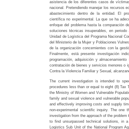
asistencia de los diferentes casos de víctimas
nacional. Pretendiendo manejar los recursos e
abastecimiento dentro de la entidad. El pr
científica no experimental. La que se ha adec
enfoque del problema hasta la comparación de 
soluciones técnicas insuperables, en periodo
Unidad de Logística del Programa Nacional Con
del Ministerio de la Mujer y Poblaciones Vulne
de la organización concernientes con la gesti
Finalmente, está presente investigación indi
programación, adquisición y almacenamiento 
contratación de bienes y servicios menores o i
Contra la Violencia Familiar y Sexual, alcanzand
The current investigation is intended to sp
procedures less than or equal to eight (8) Tax
the Ministry of Women and Vulnerable Population
family and sexual violence and vulnerable popu
and effectively improving costs and supply tim
non-experimental scientific inquiry. The one
investigation from the approach of the problem 
to find unsurpassed technical solutions, in a
Logistics Sub Unit of the National Program A