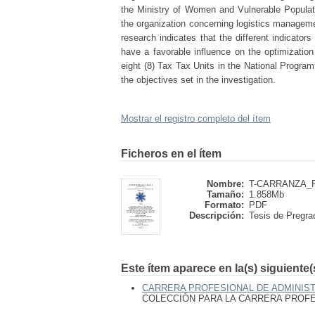
the Ministry of Women and Vulnerable Populati
the organization concerning logistics managemen
research indicates that the different indicato
have a favorable influence on the optimization
eight (8) Tax Tax Units in the National Progra
the objectives set in the investigation.
Mostrar el registro completo del ítem
Ficheros en el ítem
Nombre:
T-CARRANZA_R
Tamaño:
1.858Mb
Formato:
PDF
Descripción:
Tesis de Pregrad
Este ítem aparece en la(s) siguiente
CARRERA PROFESIONAL DE ADMINIS
COLECCIÓN PARA LA CARRERA PROFE