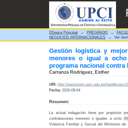
Gestión logística y mej
unidades impositivas tribu
2018
DSpace Principal
→
PREGRADO
→
FACUL
NEGOCIOS INTERNACIONALES
→
Ver íte
Gestión logística y mejo
menores o igual a ocho u
programa nacional contra la
Carranza Rodriguez, Esther
URI:
http://repositorio.upci.edu.pe/handle/upci/
Fecha:
2020-09-04
Resumen:
La actual indagación tiene por propósito pr
contrataciones menores o iguales a ocho (8)
Violencia Familiar y Sexual del Ministerio de