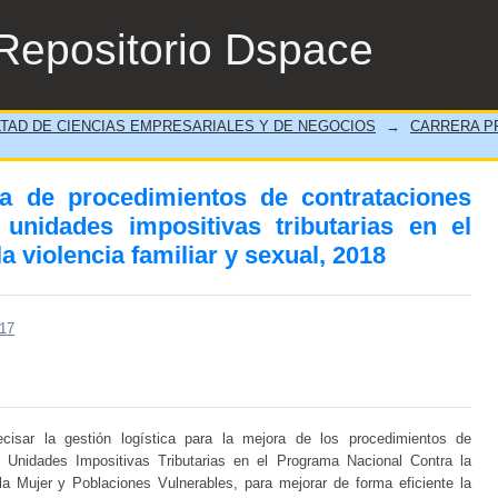
ora de procedimientos de contratacione
Repositorio Dspace
tarias en el programa nacional contra la v
TAD DE CIENCIAS EMPRESARIALES Y DE NEGOCIOS
→
CARRERA P
m
ra de procedimientos de contrataciones
nidades impositivas tributarias en el
 violencia familiar y sexual, 2018
117
ecisar la gestión logística para la mejora de los procedimientos de
 Unidades Impositivas Tributarias en el Programa Nacional Contra la
 la Mujer y Poblaciones Vulnerables, para mejorar de forma eficiente la