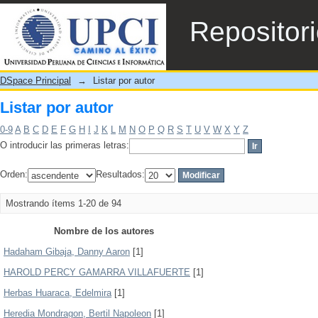
Listar por autor
Repositor
DSpace Principal
→
Listar por autor
Listar por autor
0-9
A
B
C
D
E
F
G
H
I
J
K
L
M
N
O
P
Q
R
S
T
U
V
W
X
Y
Z
O introducir las primeras letras:
Orden:
Resultados:
Mostrando ítems 1-20 de 94
Nombre de los autores
Hadaham Gibaja, Danny Aaron
[1]
HAROLD PERCY GAMARRA VILLAFUERTE
[1]
Herbas Huaraca, Edelmira
[1]
Heredia Mondragon, Bertil Napoleon
[1]