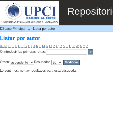
Listar por autor
Repositor
DSpace Principal
→
Listar por autor
Listar por autor
0-9
A
B
C
D
E
F
G
H
I
J
K
L
M
N
O
P
Q
R
S
T
U
V
W
X
Y
Z
O introducir las primeras letras:
Orden:
Resultados:
Lo sentimos, no hay resultados para esta búsqueda.