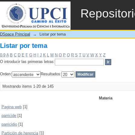
Listar por tema
Repositor
DSpace Principal
→
Listar por tema
Listar por tema
0-9
A
B
C
D
E
F
G
H
I
J
K
L
M
N
O
P
Q
R
S
T
U
V
W
X
Y
Z
O introducir las primeras letras:
Orden:
Resultados:
Mostrando ítems 1-20 de 145
Materia
Pagina web
[1]
parricide
[1]
parricidio
[1]
Partición de herencia
[1]