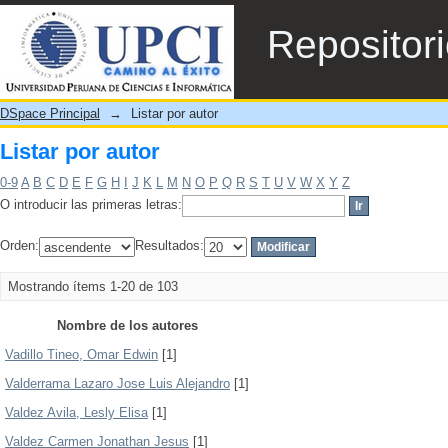
Listar por autor
Repositor
DSpace Principal
→
Listar por autor
Listar por autor
0-9
A
B
C
D
E
F
G
H
I
J
K
L
M
N
O
P
Q
R
S
T
U
V
W
X
Y
Z
O introducir las primeras letras:
Orden:
Resultados:
Mostrando ítems 1-20 de 103
Nombre de los autores
Vadillo Tineo, Omar Edwin
[1]
Valderrama Lazaro Jose Luis Alejandro
[1]
Valdez Avila, Lesly Elisa
[1]
Valdez Carmen Jonathan Jesus
[1]