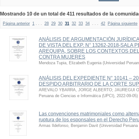
Mostrando 10 de un total de 411 resultados de la comun
Página anterior
1
. . .
28
29
30
31
32
33
34
. . .
42
Página siguiente
ANÁLISIS DE ARGUMENTACIÓN JURÍDICA
DE VISTA DEL EXP. N° 13262-2018-SALA
AREQUIPA, SOBRE LOS CONTEXTOS DEL
CONTRA MUJERES
Mendoza Tupia, Elizabeth Eugenia
(
Universidad Peruan
ANÁLISIS DEL EXPEDIENTE N° 10141 – 
DESPIDO ARBITRARIO DE LA CORTE SUPE
AREVALO YBARRA, JORGE ALBERTO
;
JAUREGUI O
Peruana de Ciencias e Informática (UPCI)
,
2022-09-05
)
Las convenciones matrimoniales como alterna
ruptura de los esponsales en el Derecho Per
Armas Ildefonso, Benjamin Davit
(
Universidad Peruana 