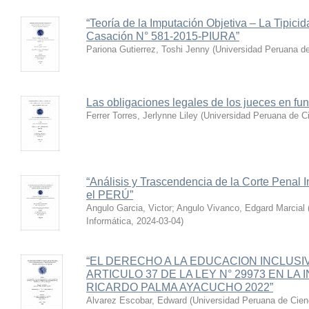
“Teoría de la Imputación Objetiva – La Tipici
Casación N° 581-2015-PIURA”
Pariona Gutierrez, Toshi Jenny
(
Universidad Peruana de
Las obligaciones legales de los jueces en func
Ferrer Torres, Jerlynne Liley
(
Universidad Peruana de Ci
“Análisis y Trascendencia de la Corte Penal I
el PERÚ”
Angulo Garcia, Victor
;
Angulo Vivanco, Edgard Marcial
Informática
,
2024-03-04
)
“EL DERECHO A LA EDUCACION INCLUSIV
ARTICULO 37 DE LA LEY N° 29973 EN LA
RICARDO PALMA AYACUCHO 2022”
Alvarez Escobar, Edward
(
Universidad Peruana de Cien