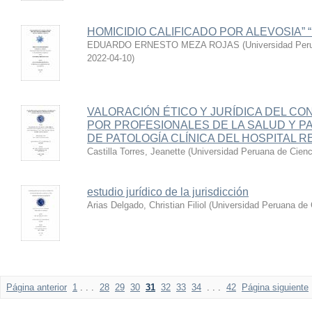
HOMICIDIO CALIFICADO POR ALEVOSIA”
EDUARDO ERNESTO MEZA ROJAS
(
Universidad Per
2022-04-10
)
VALORACIÓN ÉTICO Y JURÍDICA DEL C
POR PROFESIONALES DE LA SALUD Y P
DE PATOLOGÍA CLÍNICA DEL HOSPITAL 
Castilla Torres, Jeanette
(
Universidad Peruana de Cienc
estudio jurídico de la jurisdicción
Arias Delgado, Christian Filiol
(
Universidad Peruana de 
Página anterior
1
. . .
28
29
30
31
32
33
34
. . .
42
Página siguiente