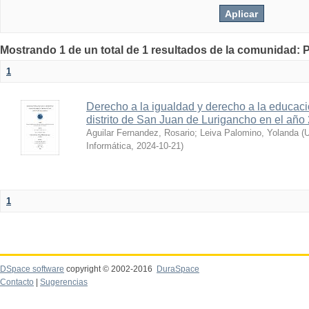
Mostrando 1 de un total de 1 resultados de la comunida
1
Derecho a la igualdad y derecho a la educaci
distrito de San Juan de Lurigancho en el año
Aguilar Fernandez, Rosario
;
Leiva Palomino, Yolanda
(
U
Informática
,
2024-10-21
)
1
DSpace software
copyright © 2002-2016
DuraSpace
Contacto
|
Sugerencias