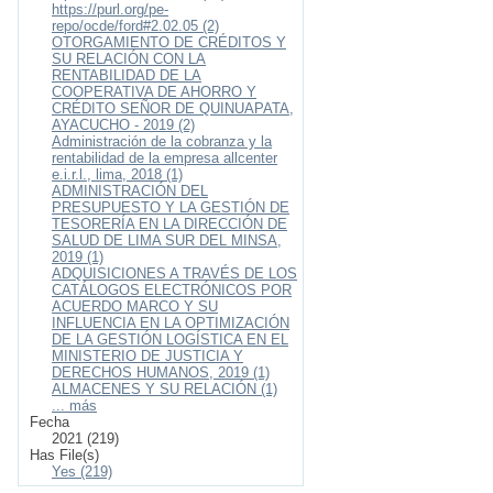
https://purl.org/pe-
repo/ocde/ford#2.02.05 (2)
OTORGAMIENTO DE CRÉDITOS Y
SU RELACIÓN CON LA
RENTABILIDAD DE LA
COOPERATIVA DE AHORRO Y
CRÉDITO SEÑOR DE QUINUAPATA,
AYACUCHO - 2019 (2)
Administración de la cobranza y la
rentabilidad de la empresa allcenter
e.i.r.l., lima, 2018 (1)
ADMINISTRACIÓN DEL
PRESUPUESTO Y LA GESTIÓN DE
TESORERÍA EN LA DIRECCIÓN DE
SALUD DE LIMA SUR DEL MINSA,
2019 (1)
ADQUISICIONES A TRAVÉS DE LOS
CATÁLOGOS ELECTRÓNICOS POR
ACUERDO MARCO Y SU
INFLUENCIA EN LA OPTIMIZACIÓN
DE LA GESTIÓN LOGÍSTICA EN EL
MINISTERIO DE JUSTICIA Y
DERECHOS HUMANOS, 2019 (1)
ALMACENES Y SU RELACIÓN (1)
... más
Fecha
2021 (219)
Has File(s)
Yes (219)