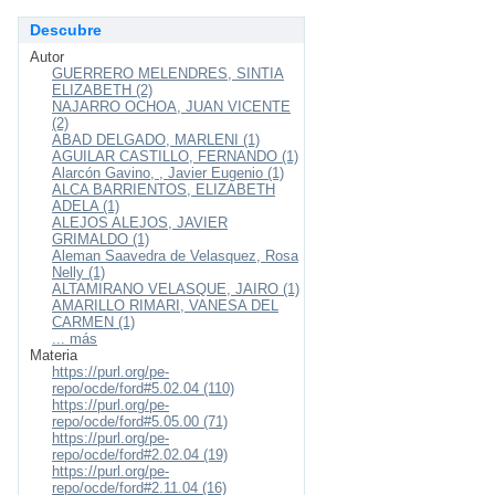
Descubre
Autor
GUERRERO MELENDRES, SINTIA
ELIZABETH (2)
NAJARRO OCHOA, JUAN VICENTE
(2)
ABAD DELGADO, MARLENI (1)
AGUILAR CASTILLO, FERNANDO (1)
Alarcón Gavino, , Javier Eugenio (1)
ALCA BARRIENTOS, ELIZABETH
ADELA (1)
ALEJOS ALEJOS, JAVIER
GRIMALDO (1)
Aleman Saavedra de Velasquez, Rosa
Nelly (1)
ALTAMIRANO VELASQUE, JAIRO (1)
AMARILLO RIMARI, VANESA DEL
CARMEN (1)
... más
Materia
https://purl.org/pe-
repo/ocde/ford#5.02.04 (110)
https://purl.org/pe-
repo/ocde/ford#5.05.00 (71)
https://purl.org/pe-
repo/ocde/ford#2.02.04 (19)
https://purl.org/pe-
repo/ocde/ford#2.11.04 (16)