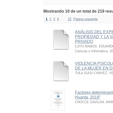
Mostrando 10 de un total de 219 r
1
2
3
4
. . .
22
Página siguiente
ANÁLISIS DEL EXP
PROPIEDAD Y LA 
PRIVADO
LUYO RAMOS, EDUARD
Ciencias e Informática
,
20
VIOLENCIA PSICO
DE LA MUJER EN D
TULA ISASI CHAVEZ, Y
Factores determinant
Huanta, 2019”
CHOCCE GAVILAN, MA