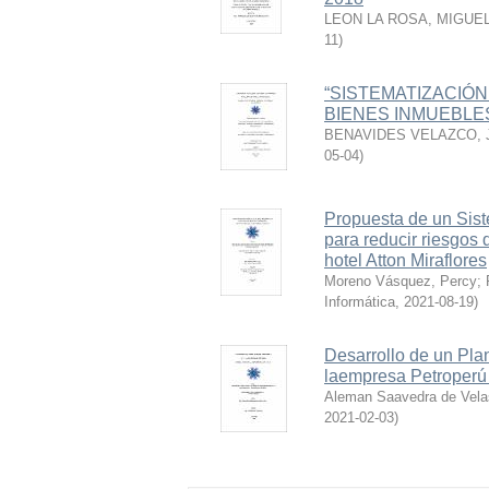
LEON LA ROSA, MIGUE
11
)
“SISTEMATIZACIÓ
BIENES INMUEBLES
BENAVIDES VELAZCO, 
05-04
)
Propuesta de un Sis
para reducir riesgos
hotel Atton Miraflores
Moreno Vásquez, Percy
;
Informática
,
2021-08-19
)
Desarrollo de un Plan
laempresa Petroperú 
Aleman Saavedra de Vela
2021-02-03
)