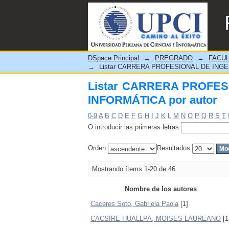
Listar CARRERA PROFESI
DSpace Principal
→
PREGRADO
→
FACUL
→
Listar CARRERA PROFESIONAL DE INGEN
Listar CARRERA PROFES
INFORMÁTICA por autor
0-9
A
B
C
D
E
F
G
H
I
J
K
L
M
N
O
P
Q
R
S
T
O introducir las primeras letras:
Orden:
Resultados:
Mostrando ítems 1-20 de 46
Nombre de los autores
Caceres Soto, Gabriela Paola
[1]
CACSIRE HUALLPA, MOISES LAUREANO
[1