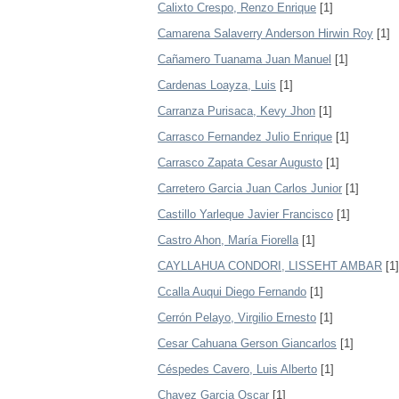
Calixto Crespo, Renzo Enrique
[1]
Camarena Salaverry Anderson Hirwin Roy
[1]
Cañamero Tuanama Juan Manuel
[1]
Cardenas Loayza, Luis
[1]
Carranza Purisaca, Kevy Jhon
[1]
Carrasco Fernandez Julio Enrique
[1]
Carrasco Zapata Cesar Augusto
[1]
Carretero Garcia Juan Carlos Junior
[1]
Castillo Yarleque Javier Francisco
[1]
Castro Ahon, María Fiorella
[1]
CAYLLAHUA CONDORI, LISSEHT AMBAR
[1]
Ccalla Auqui Diego Fernando
[1]
Cerrón Pelayo, Virgilio Ernesto
[1]
Cesar Cahuana Gerson Giancarlos
[1]
Céspedes Cavero, Luis Alberto
[1]
Chavez Garcia Oscar
[1]