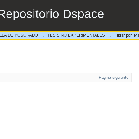
Repositorio Dspace
ELA DE POSGRADO
→
TESIS NO EXPERIMENTALES
→
Filtrar por: M
Página siguiente