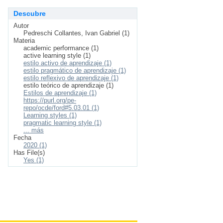
Descubre
Autor
Pedreschi Collantes, Ivan Gabriel (1)
Materia
academic performance (1)
active learning style (1)
estilo activo de aprendizaje (1)
estilo pragmático de aprendizaje (1)
estilo reflexivo de aprendizaje (1)
estilo teórico de aprendizaje (1)
Estilos de aprendizaje (1)
https://purl.org/pe-
repo/ocde/ford#5.03.01 (1)
Learning styles (1)
pragmatic learning style (1)
... más
Fecha
2020 (1)
Has File(s)
Yes (1)