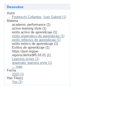
Descubre
Autor
Pedreschi Collantes, Ivan Gabriel (1)
Materia
academic performance (1)
active learning style (1)
estilo activo de aprendizaje (1)
estilo pragmático de aprendizaje (1)
estilo reflexivo de aprendizaje (1)
estilo teórico de aprendizaje (1)
Estilos de aprendizaje (1)
https://purl.org/pe-
repo/ocde/ford#5.03.01 (1)
Learning styles (1)
pragmatic learning style (1)
... más
Fecha
2020 (1)
Has File(s)
Yes (1)