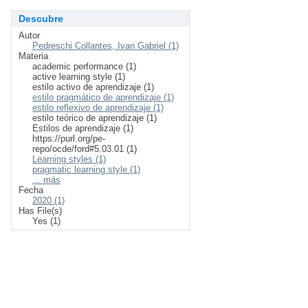
Descubre
Autor
Pedreschi Collantes, Ivan Gabriel (1)
Materia
academic performance (1)
active learning style (1)
estilo activo de aprendizaje (1)
estilo pragmático de aprendizaje (1)
estilo reflexivo de aprendizaje (1)
estilo teórico de aprendizaje (1)
Estilos de aprendizaje (1)
https://purl.org/pe-
repo/ocde/ford#5.03.01 (1)
Learning styles (1)
pragmatic learning style (1)
... más
Fecha
2020 (1)
Has File(s)
Yes (1)