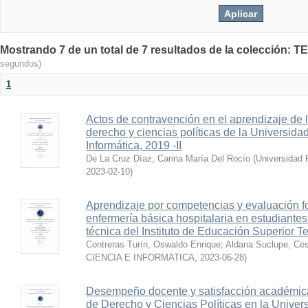
Mostrando 7 de un total de 7 resultados de la colecció
segundos)
1
Actos de contravención en el aprendizaje de l
derecho y ciencias políticas de la Universid
Informática, 2019 -II
De La Cruz Díaz, Carina María Del Rocío
(
Universidad 
2023-02-10
)
Aprendizaje por competencias y evaluación fo
enfermería básica hospitalaria en estudiantes
técnica del Instituto de Educación Superior 
Contreras Turín, Oswaldo Enrique
;
Aldana Suclupe, Ce
CIENCIA E INFORMATICA
,
2023-06-28
)
Desempeño docente y satisfacción académica 
de Derecho y Ciencias Políticas en la Unive