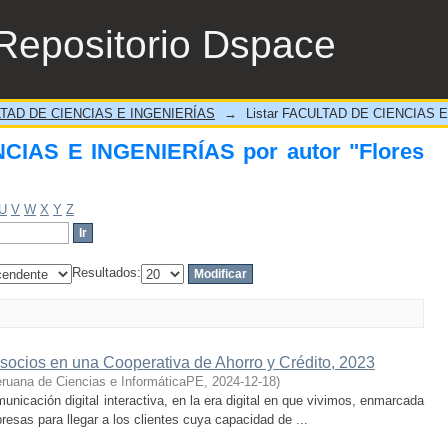
IAS E INGENIERÍAS por autor "Flores Reye
Repositorio Dspace
TAD DE CIENCIAS E INGENIERÍAS
→
Listar FACULTAD DE CIENCIAS E
CIAS E INGENIERÍAS por autor "Flores
U
V
W
X
Y
Z
Resultados:
de socios en una Cooperativa de Ahorro y Crédito, 2023
eruana de Ciencias e InformáticaPE
,
2024-12-18
)
icación digital interactiva, en la era digital en que vivimos, enmarcada
resas para llegar a los clientes cuya capacidad de ...