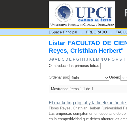
Listar FACULTAD DE CIENC
DSpace Principal
→
PREGRADO
→
FACUL
Listar FACULTAD DE CIEN
Reyes, Cristhian Herbert"
0-9
A
B
C
D
E
F
G
H
I
J
K
L
M
N
O
P
Q
R
S
T
O introducir las primeras letras:
Ordenar por:
Orden:
Mostrando ítems 1-1 de 1
El marketing digital y la fidelización 
Flores Reyes, Cristhian Herbert
(
Universidad P
Las empresas compiten en un escenario de comun
en la competitividad que deben afrontar las emp