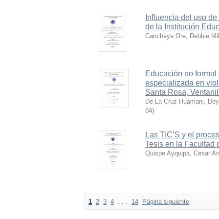
Influencia del uso de 
de la Institución Ed
Canchaya Ore, Debbie Mi
Educación no formal y 
especializada en viol
Santa Rosa, Ventanil
De La Cruz Huamani, Dey
04
)
Las TIC’S y el proces
Tesis en la Facultad 
Quispe Ayquipa, Cesar An
1
2
3
4
. . .
14
Página siguiente