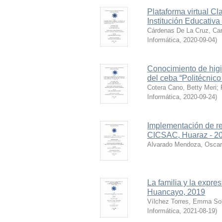
Plataforma virtual Cl
Institución Educativ
Cárdenas De La Cruz, Car
Informática
,
2020-09-04
)
Conocimiento de higie
del ceba “Politécnic
Cotera Cano, Betty Meri
;
Informática
,
2020-09-24
)
Implementación de re
CICSAC, Huaraz - 2
Alvarado Mendoza, Oscar
La familia y la expre
Huancayo, 2019
Vílchez Torres, Emma So
Informática
,
2021-08-19
)