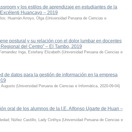
assroom y los estilos de aprendizaje en estudiantes de la
a Excélenti Huancayo – 2019
los
;
Huamán Arroyo, Olga
(
Universidad Peruana de Ciencias e
ne postural y su relación con el dolor lumbar en docentes
o Regional del Centro” – El Tambo, 2019
Fernandez Inga, Estefany Elizabeth
(
Universidad Peruana de Ciencias e
d de datos para la gestión de información en la empresa
019
 Augusto
(
Universidad Peruana de Ciencias e Informática
,
2020-09-04
)
sión oral de los alumnos de la I.E. Alfonso Ugarte de Huari –
ledad
;
Núñez Castillo, Lady Cinthya
(
Universidad Peruana de Ciencias e