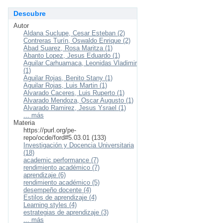
Descubre
Autor
Aldana Suclupe, Cesar Esteban (2)
Contreras Turín, Oswaldo Enrique (2)
Abad Suarez, Rosa Maritza (1)
Abanto Lopez, Jesus Eduardo (1)
Aguilar Carhuamaca, Leonidas Vladimir
(1)
Aguilar Rojas, Benito Stany (1)
Aguilar Rojas, Luis Martin (1)
Alvarado Caceres, Luis Ruperto (1)
Alvarado Mendoza, Oscar Augusto (1)
Alvarado Ramirez, Jesus Ysrael (1)
... más
Materia
https://purl.org/pe-
repo/ocde/ford#5.03.01 (133)
Investigación y Docencia Universitaria
(18)
academic performance (7)
rendimiento académico (7)
aprendizaje (6)
rendimiento académico (5)
desempeño docente (4)
Estilos de aprendizaje (4)
Learning styles (4)
estrategias de aprendizaje (3)
... más