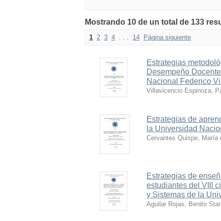
Mostrando 10 de un total de 133 r
1
2
3
4
. . .
14
Página siguiente
Estrategias metodoló
Desempeño Docente en
Nacional Federico Vil
Villavicencio Espinoza, P
Estrategias de aprend
la Universidad Nacio
Cervantes Quispe, María
Estrategias de ensen
estudiantes del VIII 
y Sistemas de la Un
Aguilar Rojas, Benito Sta